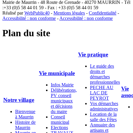
Mairie de Maurrin - 48 Route de Grenade - 40270 MAURRIN - Tél
:+33 (0)5 58 44 01 59 - Fax : +33 (0)5 58 44 01 59
Réalisé par
WebPublic40
-
Mentions légales
-
Confidentialité
-
Accessibilité : non conforme
-
Accessibilité : non conforme
Plan du site
Vie pratique
Le guide des
droits et
Vie municipale
démarches
professionnelles
Infos Mairie
PECHE AU
Vie
Délibérations,
LAC DE
assoc
PV conseil
PEYROT
Notre village
municipaux
Vos démarches
et décisions
administratives
Bienvenue
du maire
Location de la
à Maurrin
Conseil
salle des Fêtes
Histoire de
municipal
Annuaire des
Maurrin
Elections
artisans et
Maurrin en
TRAVAUX