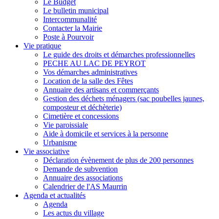
Le Budget
Le bulletin municipal
Intercommunalité
Contacter la Mairie
Poste à Pourvoir
Vie pratique
Le guide des droits et démarches professionnelles
PECHE AU LAC DE PEYROT
Vos démarches administratives
Location de la salle des Fêtes
Annuaire des artisans et commerçants
Gestion des déchets ménagers (sac poubelles jaunes,
composteur et déchèterie)
Cimetière et concessions
Vie paroissiale
Aide à domicile et services à la personne
Urbanisme
Vie associative
Déclaration évènement de plus de 200 personnes
Demande de subvention
Annuaire des associations
Calendrier de l'AS Maurrin
Agenda et actualités
Agenda
Les actus du village