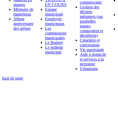
commerçants
images
EN COURS
Gestion des
Mémoire de
Equipe
déchets
maurrinois
municipale
ménagers (sac
20ème
Employés
poubelles
anniversaire
municipaux
jaunes,
des arènes
Les
composteur et
commissions
déchèterie)
municipales
Cimetière et
Le Budget
concessions
Le bulletin
Vie paroissiale
municipal
Aide à domicile
et services à la
personne
Urbanisme
haut de page