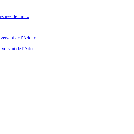
sures de limi...
versant de l'Adour...
 versant de l'Ado...