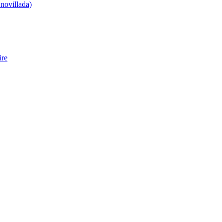
 novillada)
ire