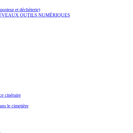
osteur et déchèterie)
OUVEAUX OUTILS NUMÉRIQUES
e cinéraire
ns le cimetière
)