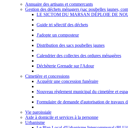
Annuaire des artisans et commerçants
Gestion des déchets ménagers (sac poubelles jaunes, comp
LE SICTOM DU MARSAN DÉPLOIE DE N
Guide tri sélectif des déchets
J'adopte un composteur
Distribution des sacs poubelles jaunes
Calendrier des collectes des ordures ménagères
Déchèterie Grenade sur l'Adour
Cimetière et concessions
Acquérir une concession funéraire
Nouveau règlement municipal du cimetière et espac
Formulaire de demande d'autorisation de travaux da
Vie paroissiale
Aide à domicile et services à la personne
Urbanisme
Le Plan Local d'Urbanisme Intercommunal (PLUi