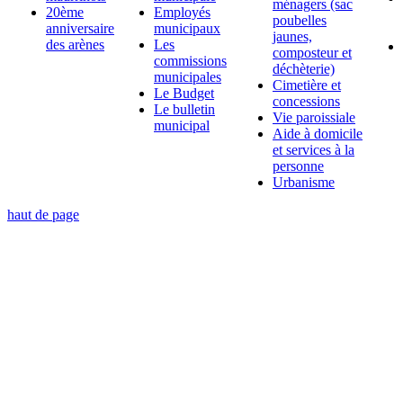
ménagers (sac
20ème
Employés
poubelles
anniversaire
municipaux
jaunes,
des arènes
Les
composteur et
commissions
déchèterie)
municipales
Cimetière et
Le Budget
concessions
Le bulletin
Vie paroissiale
municipal
Aide à domicile
et services à la
personne
Urbanisme
haut de page