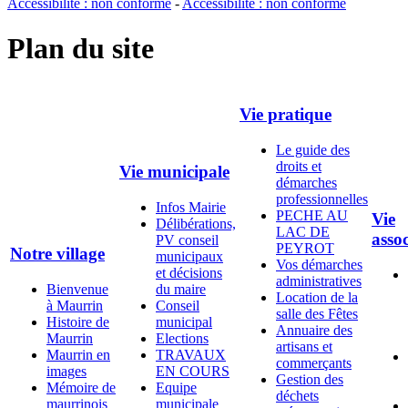
Accessibilité : non conforme
-
Accessibilité : non conforme
Plan du site
Vie pratique
Le guide des
droits et
Vie municipale
démarches
professionnelles
Infos Mairie
PECHE AU
Vie
Délibérations,
LAC DE
assoc
PV conseil
PEYROT
Notre village
municipaux
Vos démarches
et décisions
administratives
Bienvenue
du maire
Location de la
à Maurrin
Conseil
salle des Fêtes
Histoire de
municipal
Annuaire des
Maurrin
Elections
artisans et
Maurrin en
TRAVAUX
commerçants
images
EN COURS
Gestion des
Mémoire de
Equipe
déchets
maurrinois
municipale