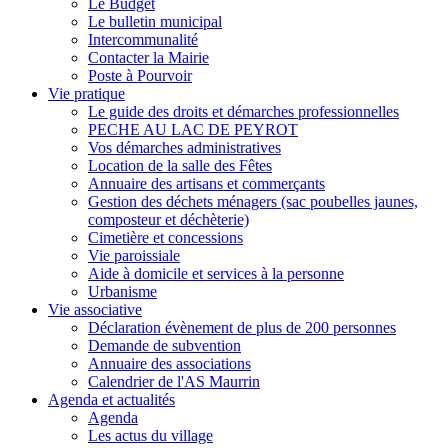
Le Budget
Le bulletin municipal
Intercommunalité
Contacter la Mairie
Poste à Pourvoir
Vie pratique
Le guide des droits et démarches professionnelles
PECHE AU LAC DE PEYROT
Vos démarches administratives
Location de la salle des Fêtes
Annuaire des artisans et commerçants
Gestion des déchets ménagers (sac poubelles jaunes,
composteur et déchèterie)
Cimetière et concessions
Vie paroissiale
Aide à domicile et services à la personne
Urbanisme
Vie associative
Déclaration évènement de plus de 200 personnes
Demande de subvention
Annuaire des associations
Calendrier de l'AS Maurrin
Agenda et actualités
Agenda
Les actus du village