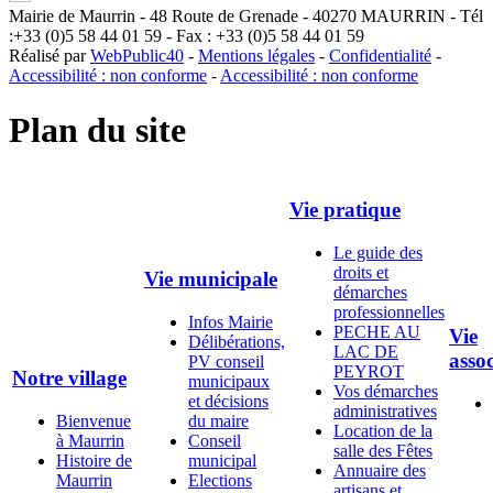
Mairie de Maurrin - 48 Route de Grenade - 40270 MAURRIN - Tél
:+33 (0)5 58 44 01 59 - Fax : +33 (0)5 58 44 01 59
Réalisé par
WebPublic40
-
Mentions légales
-
Confidentialité
-
Accessibilité : non conforme
-
Accessibilité : non conforme
Plan du site
Vie pratique
Le guide des
droits et
Vie municipale
démarches
professionnelles
Infos Mairie
PECHE AU
Vie
Délibérations,
LAC DE
assoc
PV conseil
PEYROT
Notre village
municipaux
Vos démarches
et décisions
administratives
Bienvenue
du maire
Location de la
à Maurrin
Conseil
salle des Fêtes
Histoire de
municipal
Annuaire des
Maurrin
Elections
artisans et