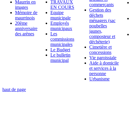
Maurrin en
TRAVAUX
commerçants
images
EN COURS
Gestion des
Mémoire de
Equipe
déchets
maurrinois
municipale
ménagers (sac
20ème
Employés
poubelles
anniversaire
municipaux
jaunes,
des arènes
Les
composteur et
commissions
déchèterie)
municipales
Cimetière et
Le Budget
concessions
Le bulletin
Vie paroissiale
municipal
Aide à domicile
et services à la
personne
Urbanisme
haut de page