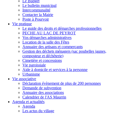
Le Budget
Le bulletin municipal
Intercommunalité
Contacter la Mairie
Poste à Pourvoir
Vie pratique
Le guide des droits et démarches professionnelles
PECHE AU LAC DE PEYROT
Vos démarches administratives
Location de la salle des Fêtes
Annuaire des artisans et commerçants
Gestion des déchets ménagers (sac poubelles jaunes,
composteur et déchèterie)
Cimetière et concessions
Vie paroissiale
Aide à domicile et services à la personne
Urbanisme
Vie associative
Déclaration évènement de plus de 200 personnes
Demande de subvention
Annuaire des associations
Calendrier de l'AS Maurrin
Agenda et actualités
Agenda
Les actus du village