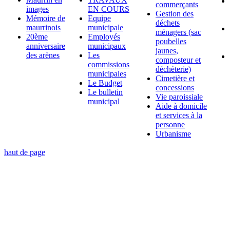
commerçants
images
EN COURS
Gestion des
Mémoire de
Equipe
déchets
maurrinois
municipale
ménagers (sac
20ème
Employés
poubelles
anniversaire
municipaux
jaunes,
des arènes
Les
composteur et
commissions
déchèterie)
municipales
Cimetière et
Le Budget
concessions
Le bulletin
Vie paroissiale
municipal
Aide à domicile
et services à la
personne
Urbanisme
haut de page