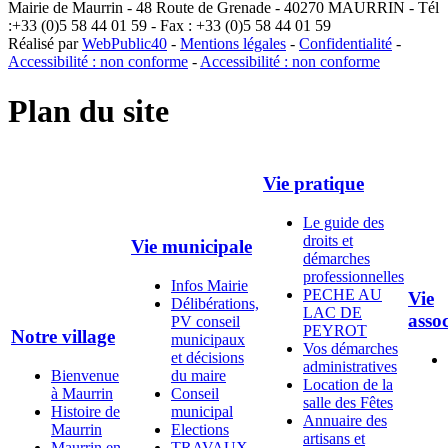
Mairie de Maurrin - 48 Route de Grenade - 40270 MAURRIN - Tél
:+33 (0)5 58 44 01 59 - Fax : +33 (0)5 58 44 01 59
Réalisé par
WebPublic40
-
Mentions légales
-
Confidentialité
-
Accessibilité : non conforme
-
Accessibilité : non conforme
Plan du site
Vie pratique
Le guide des
droits et
Vie municipale
démarches
professionnelles
Infos Mairie
PECHE AU
Vie
Délibérations,
LAC DE
assoc
PV conseil
PEYROT
Notre village
municipaux
Vos démarches
et décisions
administratives
Bienvenue
du maire
Location de la
à Maurrin
Conseil
salle des Fêtes
Histoire de
municipal
Annuaire des
Maurrin
Elections
artisans et
Maurrin en
TRAVAUX