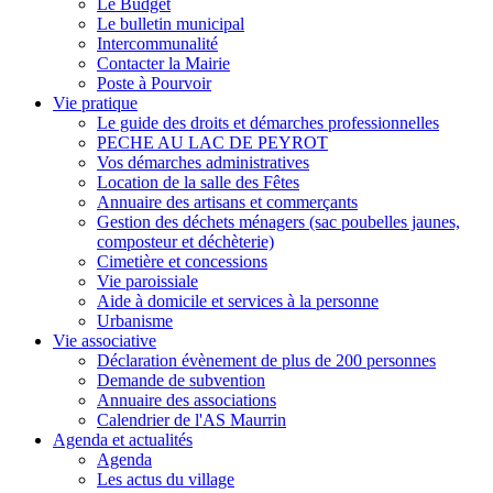
Le Budget
Le bulletin municipal
Intercommunalité
Contacter la Mairie
Poste à Pourvoir
Vie pratique
Le guide des droits et démarches professionnelles
PECHE AU LAC DE PEYROT
Vos démarches administratives
Location de la salle des Fêtes
Annuaire des artisans et commerçants
Gestion des déchets ménagers (sac poubelles jaunes,
composteur et déchèterie)
Cimetière et concessions
Vie paroissiale
Aide à domicile et services à la personne
Urbanisme
Vie associative
Déclaration évènement de plus de 200 personnes
Demande de subvention
Annuaire des associations
Calendrier de l'AS Maurrin
Agenda et actualités
Agenda
Les actus du village