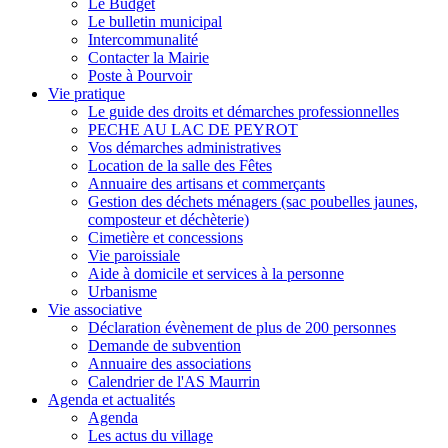
Le Budget
Le bulletin municipal
Intercommunalité
Contacter la Mairie
Poste à Pourvoir
Vie pratique
Le guide des droits et démarches professionnelles
PECHE AU LAC DE PEYROT
Vos démarches administratives
Location de la salle des Fêtes
Annuaire des artisans et commerçants
Gestion des déchets ménagers (sac poubelles jaunes,
composteur et déchèterie)
Cimetière et concessions
Vie paroissiale
Aide à domicile et services à la personne
Urbanisme
Vie associative
Déclaration évènement de plus de 200 personnes
Demande de subvention
Annuaire des associations
Calendrier de l'AS Maurrin
Agenda et actualités
Agenda
Les actus du village