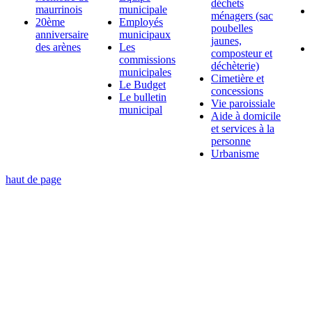
déchets
maurrinois
municipale
ménagers (sac
20ème
Employés
poubelles
anniversaire
municipaux
jaunes,
des arènes
Les
composteur et
commissions
déchèterie)
municipales
Cimetière et
Le Budget
concessions
Le bulletin
Vie paroissiale
municipal
Aide à domicile
et services à la
personne
Urbanisme
haut de page