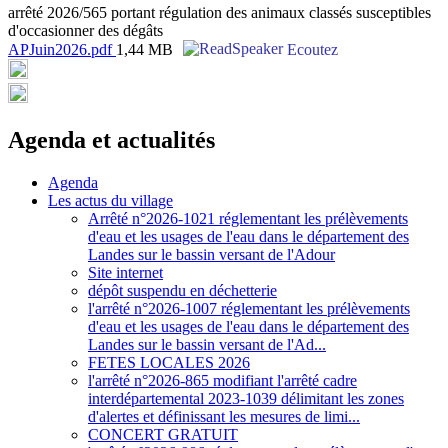
arrêté 2026/565 portant régulation des animaux classés susceptibles
d'occasionner des dégâts
APJuin2026.pdf
1,44 MB
Ecoutez
Agenda et actualités
Agenda
Les actus du village
Arrêté n°2026-1021 réglementant les prélèvements
d'eau et les usages de l'eau dans le département des
Landes sur le bassin versant de l'Adour
Site internet
dépôt suspendu en déchetterie
l'arrêté n°2026-1007 réglementant les prélèvements
d'eau et les usages de l'eau dans le département des
Landes sur le bassin versant de l'Ad...
FETES LOCALES 2026
l'arrêté n°2026-865 modifiant l'arrêté cadre
interdépartemental 2023-1039 délimitant les zones
d'alertes et définissant les mesures de limi...
CONCERT GRATUIT