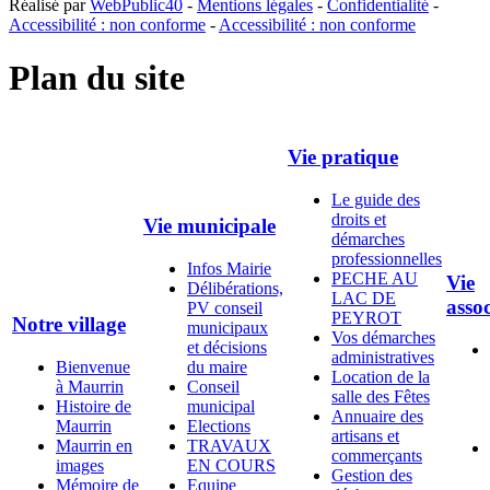
Réalisé par
WebPublic40
-
Mentions légales
-
Confidentialité
-
Accessibilité : non conforme
-
Accessibilité : non conforme
Plan du site
Vie pratique
Le guide des
droits et
Vie municipale
démarches
professionnelles
Infos Mairie
PECHE AU
Vie
Délibérations,
LAC DE
assoc
PV conseil
PEYROT
Notre village
municipaux
Vos démarches
et décisions
administratives
Bienvenue
du maire
Location de la
à Maurrin
Conseil
salle des Fêtes
Histoire de
municipal
Annuaire des
Maurrin
Elections
artisans et
Maurrin en
TRAVAUX
commerçants
images
EN COURS
Gestion des
Mémoire de
Equipe