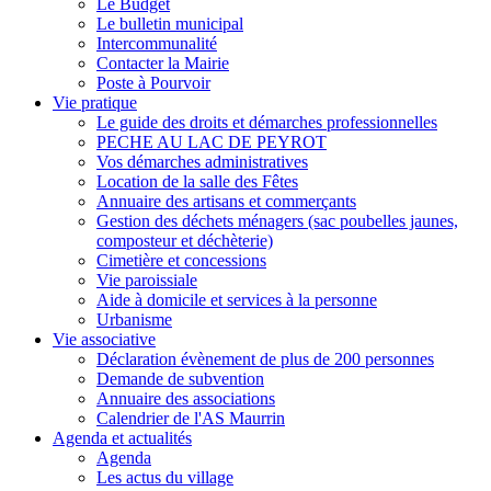
Le Budget
Le bulletin municipal
Intercommunalité
Contacter la Mairie
Poste à Pourvoir
Vie pratique
Le guide des droits et démarches professionnelles
PECHE AU LAC DE PEYROT
Vos démarches administratives
Location de la salle des Fêtes
Annuaire des artisans et commerçants
Gestion des déchets ménagers (sac poubelles jaunes,
composteur et déchèterie)
Cimetière et concessions
Vie paroissiale
Aide à domicile et services à la personne
Urbanisme
Vie associative
Déclaration évènement de plus de 200 personnes
Demande de subvention
Annuaire des associations
Calendrier de l'AS Maurrin
Agenda et actualités
Agenda
Les actus du village