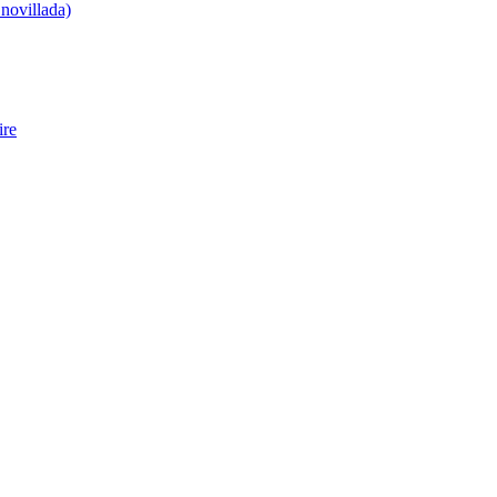
 novillada)
ire