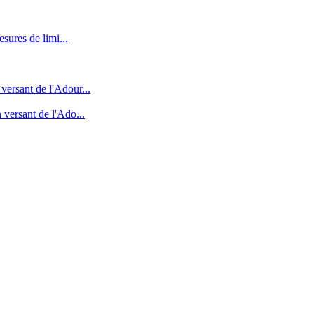
sures de limi...
versant de l'Adour...
 versant de l'Ado...