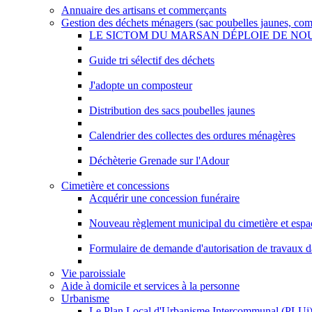
Annuaire des artisans et commerçants
Gestion des déchets ménagers (sac poubelles jaunes, comp
LE SICTOM DU MARSAN DÉPLOIE DE N
Guide tri sélectif des déchets
J'adopte un composteur
Distribution des sacs poubelles jaunes
Calendrier des collectes des ordures ménagères
Déchèterie Grenade sur l'Adour
Cimetière et concessions
Acquérir une concession funéraire
Nouveau règlement municipal du cimetière et espac
Formulaire de demande d'autorisation de travaux da
Vie paroissiale
Aide à domicile et services à la personne
Urbanisme
Le Plan Local d'Urbanisme Intercommunal (PLUi