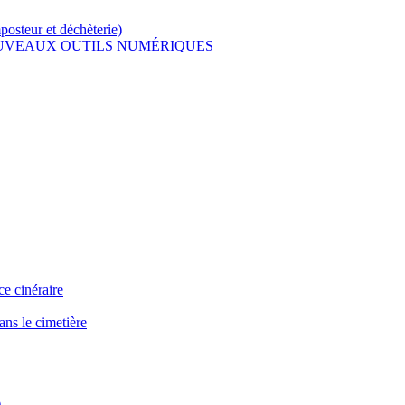
osteur et déchèterie)
OUVEAUX OUTILS NUMÉRIQUES
e cinéraire
ns le cimetière
)