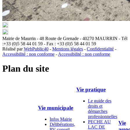
Mairie de Maurrin - 48 Route de Grenade - 40270 MAURRIN - Tél
:+33 (0)5 58 44 01 59 - Fax : +33 (0)5 58 44 01 59
Réalisé par
WebPublic40
-
Mentions légales
-
Confidentialité
-
Accessibilité : non conforme
-
Accessibilité : non conforme
Plan du site
Vie pratique
Le guide des
droits et
Vie municipale
démarches
professionnelles
Infos Mairie
PECHE AU
Vie
Délibérations,
LAC DE
assoc
PV conseil