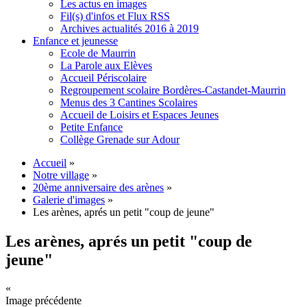
Les actus en images
Fil(s) d'infos et Flux RSS
Archives actualités 2016 à 2019
Enfance et jeunesse
Ecole de Maurrin
La Parole aux Elèves
Accueil Périscolaire
Regroupement scolaire Bordères-Castandet-Maurrin
Menus des 3 Cantines Scolaires
Accueil de Loisirs et Espaces Jeunes
Petite Enfance
Collège Grenade sur Adour
Accueil
»
Notre village
»
20ème anniversaire des arènes
»
Galerie d'images
»
Les arènes, aprés un petit "coup de jeune"
Les arènes, aprés un petit "coup de
jeune"
«
Image précédente