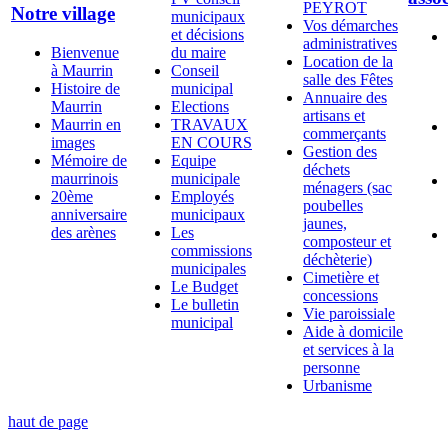
PEYROT
Notre village
municipaux
Vos démarches
et décisions
administratives
Bienvenue
du maire
Location de la
à Maurrin
Conseil
salle des Fêtes
Histoire de
municipal
Annuaire des
Maurrin
Elections
artisans et
Maurrin en
TRAVAUX
commerçants
images
EN COURS
Gestion des
Mémoire de
Equipe
déchets
maurrinois
municipale
ménagers (sac
20ème
Employés
poubelles
anniversaire
municipaux
jaunes,
des arènes
Les
composteur et
commissions
déchèterie)
municipales
Cimetière et
Le Budget
concessions
Le bulletin
Vie paroissiale
municipal
Aide à domicile
et services à la
personne
Urbanisme
haut de page