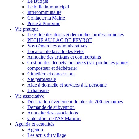
Le Budget
Le bulletin municipal
Intercommunalité
Contacter la Mairie
Poste à Pourvoir
Vie pratique
Le guide des droits et démarches professionnelles
PECHE AU LAC DE PEYROT
Vos démarches administratives
Location de la salle des Fêtes
Annuaire des artisans et commerçants
Gestion des déchets ménagers (sac poubelles jaunes,
composteur et déchèterie)
Cimetière et concessions
Vie paroissiale
Aide à domicile et services à la personne
Urbanisme
Vie associative
Déclaration évènement de plus de 200 personnes
Demande de subvention
Annuaire des associations
Calendrier de l'AS Maurrin
Agenda et actualités
Agenda
Les actus du village