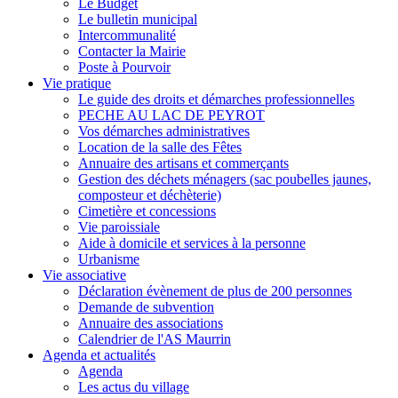
Le Budget
Le bulletin municipal
Intercommunalité
Contacter la Mairie
Poste à Pourvoir
Vie pratique
Le guide des droits et démarches professionnelles
PECHE AU LAC DE PEYROT
Vos démarches administratives
Location de la salle des Fêtes
Annuaire des artisans et commerçants
Gestion des déchets ménagers (sac poubelles jaunes,
composteur et déchèterie)
Cimetière et concessions
Vie paroissiale
Aide à domicile et services à la personne
Urbanisme
Vie associative
Déclaration évènement de plus de 200 personnes
Demande de subvention
Annuaire des associations
Calendrier de l'AS Maurrin
Agenda et actualités
Agenda
Les actus du village