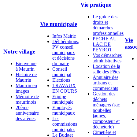
Vie pratique
Le guide des
droits et
Vie municipale
démarches
professionnelles
Infos Mairie
PECHE AU
Vie
Délibérations,
LAC DE
assoc
PV conseil
PEYROT
Notre village
municipaux
Vos démarches
et décisions
administratives
Bienvenue
du maire
Location de la
à Maurrin
Conseil
salle des Fêtes
Histoire de
municipal
Annuaire des
Maurrin
Elections
artisans et
Maurrin en
TRAVAUX
commerçants
images
EN COURS
Gestion des
Mémoire de
Equipe
déchets
maurrinois
municipale
ménagers (sac
20ème
Employés
poubelles
anniversaire
municipaux
jaunes,
des arènes
Les
composteur et
commissions
déchèterie)
municipales
Cimetière et
Le Budget