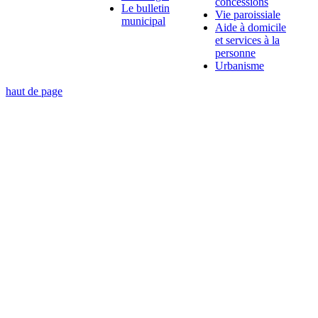
concessions
Le bulletin
Vie paroissiale
municipal
Aide à domicile
et services à la
personne
Urbanisme
haut de page