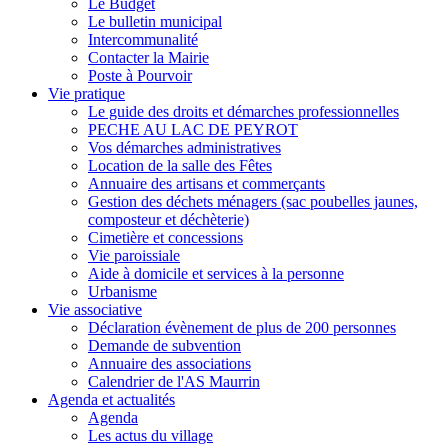
Le Budget
Le bulletin municipal
Intercommunalité
Contacter la Mairie
Poste à Pourvoir
Vie pratique
Le guide des droits et démarches professionnelles
PECHE AU LAC DE PEYROT
Vos démarches administratives
Location de la salle des Fêtes
Annuaire des artisans et commerçants
Gestion des déchets ménagers (sac poubelles jaunes,
composteur et déchèterie)
Cimetière et concessions
Vie paroissiale
Aide à domicile et services à la personne
Urbanisme
Vie associative
Déclaration évènement de plus de 200 personnes
Demande de subvention
Annuaire des associations
Calendrier de l'AS Maurrin
Agenda et actualités
Agenda
Les actus du village