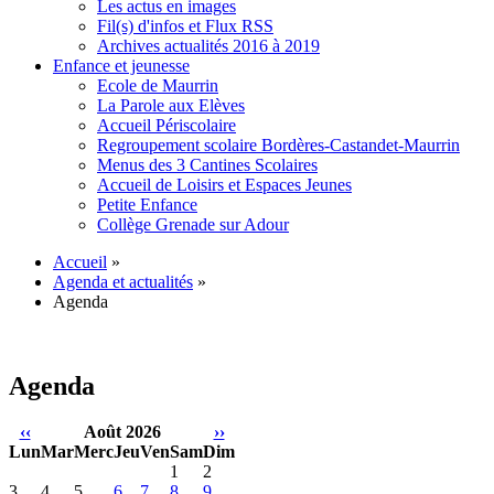
Les actus en images
Fil(s) d'infos et Flux RSS
Archives actualités 2016 à 2019
Enfance et jeunesse
Ecole de Maurrin
La Parole aux Elèves
Accueil Périscolaire
Regroupement scolaire Bordères-Castandet-Maurrin
Menus des 3 Cantines Scolaires
Accueil de Loisirs et Espaces Jeunes
Petite Enfance
Collège Grenade sur Adour
Accueil
»
Agenda et actualités
»
Agenda
Agenda
‹‹
Août 2026
››
Lun
Mar
Merc
Jeu
Ven
Sam
Dim
1
2
3
4
5
6
7
8
9